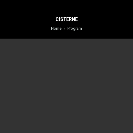
CISTERNE
You are here:
Home
Program
JUMBO LINE